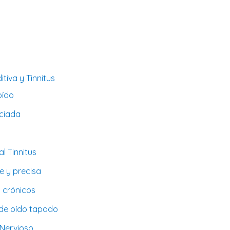
tiva y Tinnitus
oído
ociada
al Tinnitus
e y precisa
 crónicos
 de oído tapado
 Nervioso