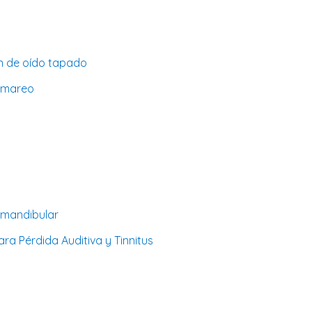
ón de oído tapado
o mareo
o mandibular
ra Pérdida Auditiva y Tinnitus