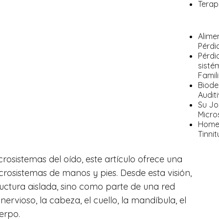
Terap
Alime
Pérdid
Pérdi
sisté
Famil
Biode
Auditi
Su Jok
Micro
Homeo
Tinnit
crosistemas del oído, este artículo ofrece una
rosistemas de manos y pies. Desde esta visión,
uctura aislada, sino como parte de una red
ervioso, la cabeza, el cuello, la mandíbula, el
uerpo.