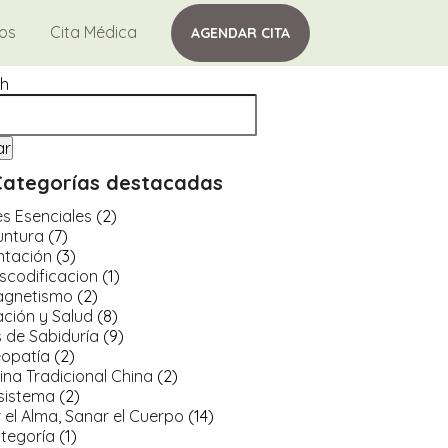
tos
Cita Médica
AGENDAR CITA
h
ar
Categorías destacadas
es Esenciales
(2)
untura
(7)
ntación
(3)
scodificacion
(1)
agnetismo
(2)
ción y Salud
(8)
 de Sabiduría
(9)
opatía
(2)
ina Tradicional China
(2)
sistema
(2)
 el Alma, Sanar el Cuerpo
(14)
ategoría
(1)