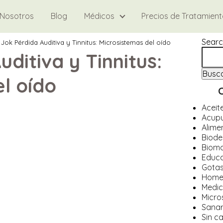
Nosotros
Blog
Médicos
Precios de Tratamien
Searc
 Jok Pérdida Auditiva y Tinnitus: Microsistemas del oído
ditiva y Tinnitus:
Busc
l oído
Aceit
Acup
Alime
Biode
Biom
Educa
Gotas
Home
Medic
Micro
Sanar
Sin c