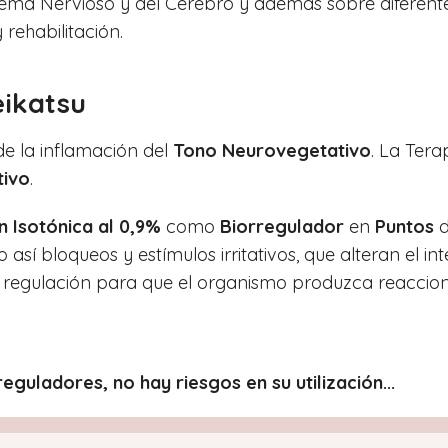
stema Nervioso y del Cerebro y además sobre diferent
 rehabilitación.
eikatsu
e la inflamación del
Tono Neurovegetativo
. La Tera
tivo
.
n Isotónica al 0,9%
como
Biorregulador
en
Puntos
o así bloqueos y estímulos irritativos, que alteran el 
 regulación para que el organismo produzca reaccio
guladores, no hay riesgos en su utilización...