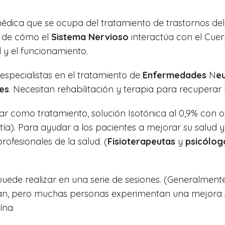
médica que se ocupa del tratamiento de trastornos de
n de cómo el
Sistema Nervioso
interactúa con el Cue
 y el funcionamiento.
especialistas en el tratamiento de
Enfermedades
N
e
es
. Necesitan rehabilitación y terapia para recuperar 
zar como tratamiento, solución Isotónica al 0,9% con o 
ía). Para ayudar a los pacientes a mejorar su salud
ofesionales de la salud. (
Fisioterapeutas
y
psicólog
uede realizar en una serie de sesiones. (Generalment
an, pero muchas personas experimentan una mejora sig
aína