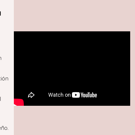
a
n
ción
l
eño.