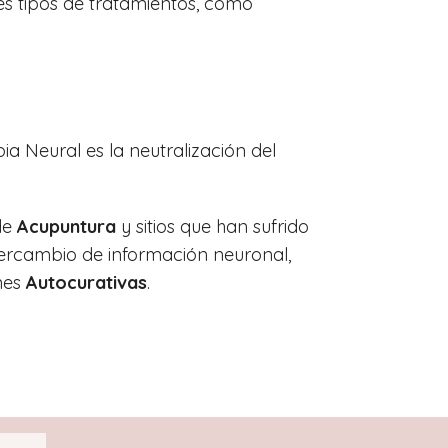
es tipos de tratamientos, como
pia Neural es la neutralización del
de
Acupuntura
y sitios que han sufrido
intercambio de información neuronal,
nes
Autocurativas
.