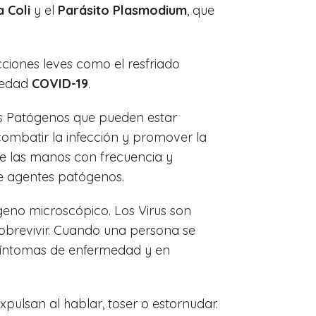
a Coli
y el
Parásito Plasmodium
, que
iones leves como el resfriado
medad
COVID-19
.
tes Patógenos que pueden estar
mbatir la infección y promover la
se las manos con frecuencia y
de agentes patógenos.
geno microscópico. Los Virus son
sobrevivir. Cuando una persona se
 a síntomas de enfermedad y en
pulsan al hablar, toser o estornudar.