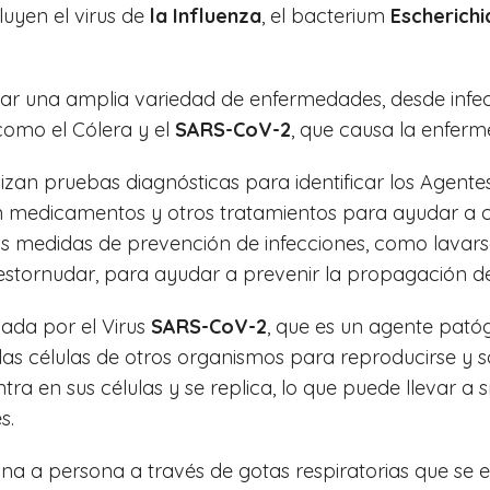
luyen el virus de
la Influenza
, el bacterium
Escherichi
r una amplia variedad de enfermedades, desde infecc
mo el Cólera y el
SARS-CoV-2
, que causa la enfer
lizan pruebas diagnósticas para identificar los Agen
medicamentos y otros tratamientos para ayudar a co
las medidas de prevención de infecciones, como lavar
 o estornudar, para ayudar a prevenir la propagación 
ada por el Virus
SARS-CoV-2
, que es un agente pató
las células de otros organismos para reproducirse y 
 entra en sus células y se replica, lo que puede llevar
s.
na a persona a través de gotas respiratorias que se ex