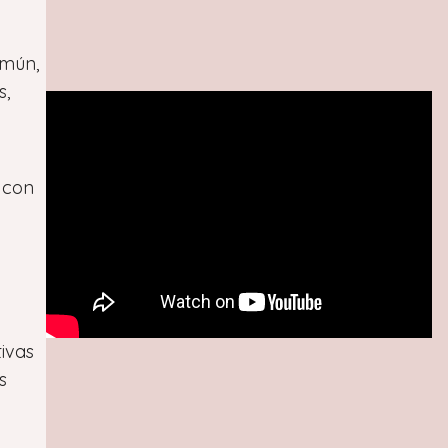
omún,
s,
 con
ivas
s