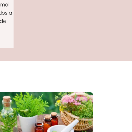
imal
dos a
 de